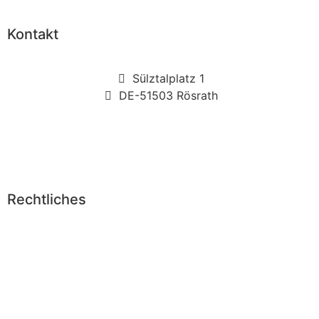
Kontakt
Sülztalplatz 1
DE-51503 Rösrath
info@diehaarmeisterei.de
+49 2205 84405
Rechtliches
Impressum
Datenschutz
Nutzungshinweis
Datenschutz-Center