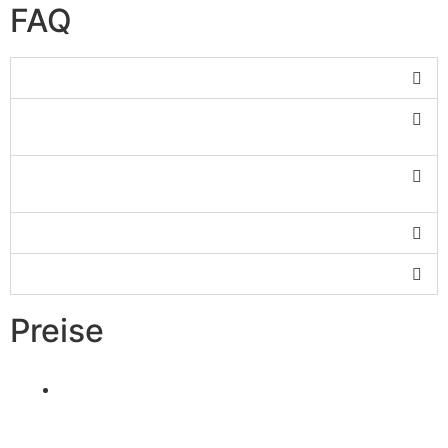
FAQ
Was kostet eine Hochsteckfrisur?
Wie lange dauert es, bis die Hochsteckfrisur
fertig ist?
Wie wird eine Hochsteckfrisur überhaupt
gemacht?
Gibt es zuvor eine Beratung?
Bietet ihr auch Hochzeitsfrisuren an?
Preise
Hochsteckfrisur-Beratung
ab 20,00 €
Unsere fachkompetenten Hochsteck-Stylisten
beraten Sie gerne ganz persönlich.